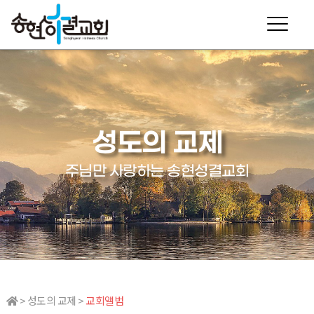
성도의 교제
주님만 사랑하는 송현성결교회
> 성도의 교제 >
교회앨범