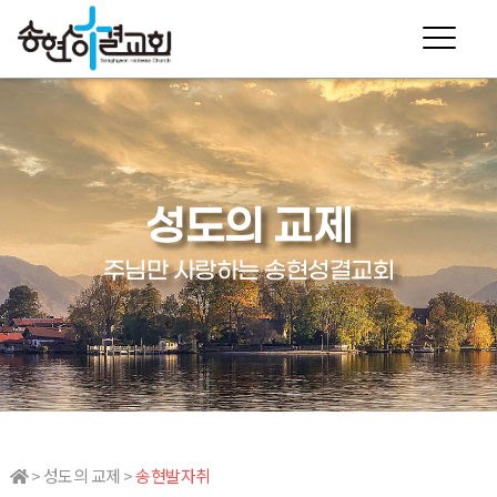
성도의 교제
주님만 사랑하는 송현성결교회
> 성도의 교제 >
송현발자취